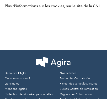
Plus d’informations sur les cookies, sur le site de
la CNIL
.
Agira
Découvrir l'Agira
Nos activités
Qui sommes-nous ?
Recherche Contrats Vie
Liens utiles
Fichier des Véhicules Assurés
Mentions légales
Bureau Central de Tarification
Protection des données personnelles
Organisme d’Information
Conditions générales d’utilisation
Fichier des Victimes Indemnisées
Trans PV